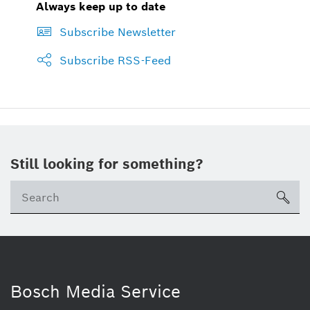
Always keep up to date
Subscribe Newsletter
Subscribe RSS-Feed
Still looking for something?
sea
Bosch Media Service