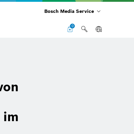
Bosch Media Service
0
von
 im