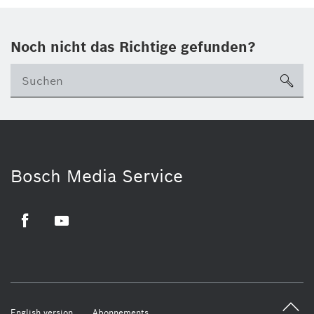
Noch nicht das Richtige gefunden?
su
Bosch Media Service
Facebook
Youtube
English version
Abonnements