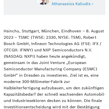
Athanassios Kaliudis
Hsinchu, Stuttgart, München, Eindhoven – 8. August
Athanassios Kaliudis
2023 – TSMC (TWSE: 2330, NYSE: TSM), Robert
Sprecher Mobilität, Software, Halbleiter
Bosch GmbH, Infineon Technologies AG (FSE: IFX /
+49 711 811-7497
OTCQX: IFNNY) und NXP Semiconductors N.V.
(NASDAQ: NXPI) haben heute angekündigt,
athanassios.kaliudis@de.bosch.com
gemeinsam in das Joint Venture „European
Semiconductor Manufacturing Company (ESMC)
GmbH“ in Dresden zu investieren. Ziel ist es, eine
moderne 300-Millimeter-Fabrik zur
Halbleiterfertigung aufzubauen, um den zukünftigen
Kapazitätsbedarf der schnell wachsenden Automobil-
und Industriesektoren decken zu können. Die finale
Investitionsentscheidung wird mit der Bestätigung