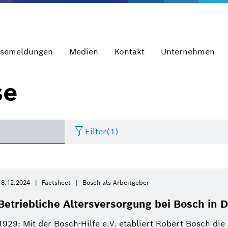
ssemeldungen
Medien
Kontakt
Unternehmen
se
Filter
(1)
Internet of Things
Event
Zeitraum
Bosch.IO
Asien Pazifik
Smart Home
Lebenslauf
18.12.2024
Factsheet
Bosch als Arbeitgeber
Bitte wählen
Betriebliche Altersversorgung bei Bosch in 
Antriebssysteme
Infografik
Dremel
Afrika
Wirtschaft
Pressemeldung
Bitte wählen
1929: Mit der Bosch-Hilfe e.V. etabliert Robert Bosch die 