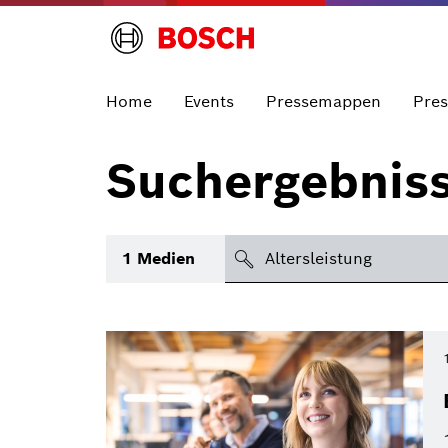
Home
Events
Pressemappen
Pre
Suchergebnis
suchen
1
Medien
Thema
Bereich
International