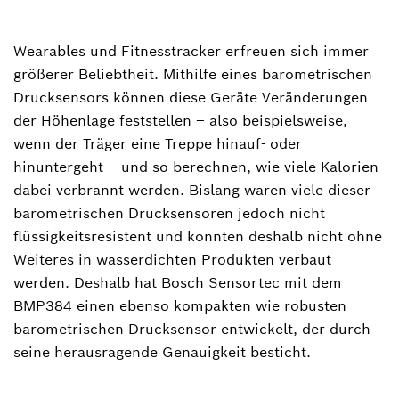
Wearables und Fitnesstracker erfreuen sich immer
Christian Hoenicke
größerer Beliebtheit. Mithilfe eines barometrischen
Sprecher Bosch Sensortec
Drucksensors können diese Geräte Veränderungen
+49(7121)35-35924
der Höhenlage feststellen – also beispielsweise,
wenn der Träger eine Treppe hinauf- oder
christian.hoenicke@de.bosch.com
hinuntergeht – und so berechnen, wie viele Kalorien
Businesscard herunterladen
dabei verbrannt werden. Bislang waren viele dieser
barometrischen Drucksensoren jedoch nicht
flüssigkeitsresistent und konnten deshalb nicht ohne
Weiteres in wasserdichten Produkten verbaut
werden. Deshalb hat Bosch Sensortec mit dem
BMP384 einen ebenso kompakten wie robusten
barometrischen Drucksensor entwickelt, der durch
seine herausragende Genauigkeit besticht.