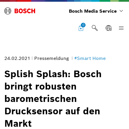
Bosch Media Service
0
24.02.2021
Pressemeldung
#Smart Home
Splish Splash: Bosch
bringt robusten
Wasserstand Messung
barometrischen
Bildinformation
Drucksensor auf den
1
/
6
Markt
Der neue Drucksensor BMP384 von Bosch