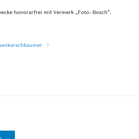
wecke honorarfrei mit Vermerk „Foto: Bosch”.
 Asenkerschbaumer
n