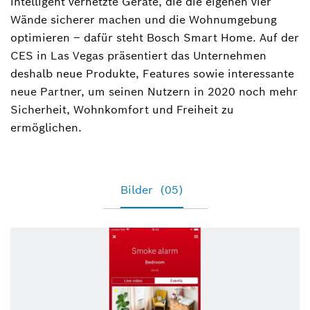
intelligent vernetzte Geräte, die die eigenen vier
+49 711-811-16448
Wände sicherer machen und die Wohnumgebung
Antonela.Nedic@de.bosch.com
optimieren – dafür steht Bosch Smart Home. Auf der
CES in Las Vegas präsentiert das Unternehmen
deshalb neue Produkte, Features sowie interessante
neue Partner, um seinen Nutzern in 2020 noch mehr
Sicherheit, Wohnkomfort und Freiheit zu
ermöglichen.
Bilder
(05)