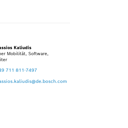
ssios Kaliudis
er Mobilität, Software,
iter
49 711 811-7497
assios.kaliudis@de.bosch.com