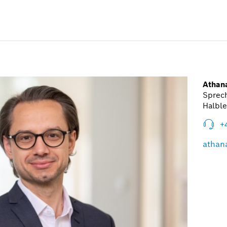
Athana
Sprech
Halble
+
athan