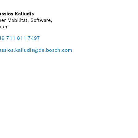
ssios Kaliudis
er Mobilität, Software,
iter
49 711 811-7497
assios.kaliudis@de.bosch.com