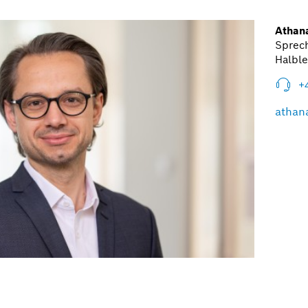
Athana
Sprech
Halble
+
athan