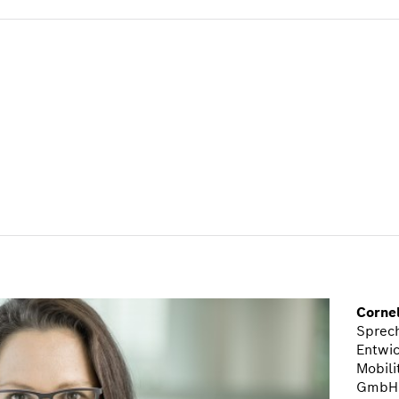
Cornel
Sprec
Entwic
Mobili
GmbH 