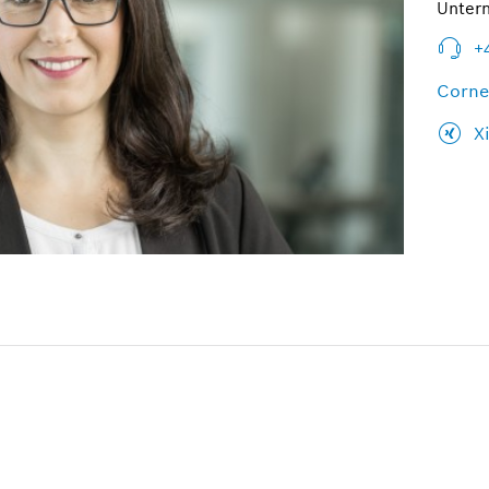
Unter
+
Corne
X