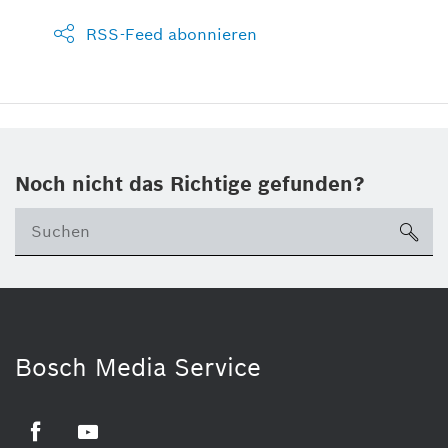
RSS-Feed abonnieren
Noch nicht das Richtige gefunden?
su
Bosch Media Service