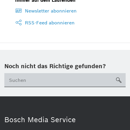
Immer auf dem Laufenden
Newsletter abonnieren
RSS-Feed abonnieren
Noch nicht das Richtige gefunden?
su
Bosch Media Service