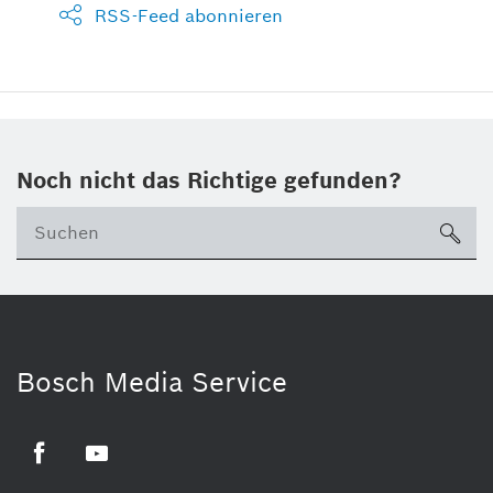
RSS-Feed abonnieren
Noch nicht das Richtige gefunden?
su
Bosch Media Service
Facebook
Youtube