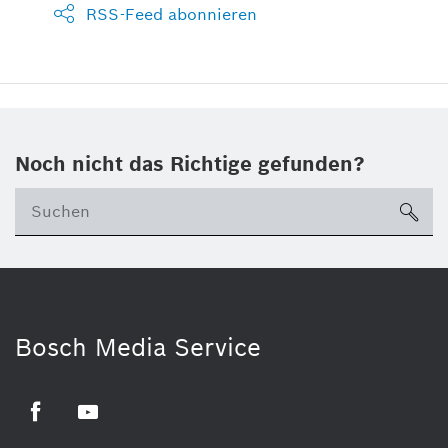
RSS-Feed abonnieren
Noch nicht das Richtige gefunden?
su
Bosch Media Service
Facebook
Youtube