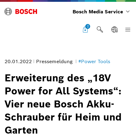
Bosch Media Service
0
20.01.2022
Pressemeldung
#Power Tools
Erweiterung des „18V
Power for All Systems“:
Neu im Einstiegssegment: Bosch EasyDrill 18V-40 und EasyImpact
Vier neue Bosch Akku-
18V-40 für Heim und Garten
Bildinformation
Schrauber für Heim und
1
/
5
Garten