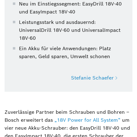
Neu im Einstiegssegment: EasyDrill 18V-40
und EasyImpact 18V-40
Leistungsstark und ausdauernd:
UniversalDrill 18V-60 und UniversalImpact
18V-60
Ein Akku für viele Anwendungen: Platz
sparen, Geld sparen, Umwelt schonen
Stefanie Schaefer
Stefanie Schaefer
Sprecherin Produktkommunikation Power
Zuverlässige Partner beim Schrauben und Bohren ‒
Tools
Bosch erweitert das
„18V Power for All System“
um
vier neue Akku-Schrauber: den EasyDrill 18V-40 und
+49 711 758-1488
den EasyImpact 18V-40, die ersten Schrauber der