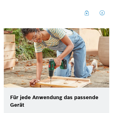
EasyDrill 18V-40 und EasyImpact 18V-40 sind
zuverlässige Geräte für Einsteiger und Heimwerker,
die gelegentlich schrauben und bohren. Das Drill-
Modell eignet sich für die Bearbeitung von Holz,
Metall, Fliesen und Kunststoff, das Impact-Modell
besitzt darüber hinaus eine Schlagfunktion und
bohrt zusätzlich in Mauerwerk. Beide Modelle
erweitern das
„18V Power for All System“
, das
aktuell rund 40 Heimwerker-, Garten- und
Haushaltsgeräte umfasst – und dank
markenübergreifender
„Power for All Alliance“
sogar
über das Angebot von Bosch hinaus geht. Verwender
sparen durch das Akku-System Platz und Geld und
schonen darüber hinaus die Umwelt.
Für jede Anwendung das passende
Gerät