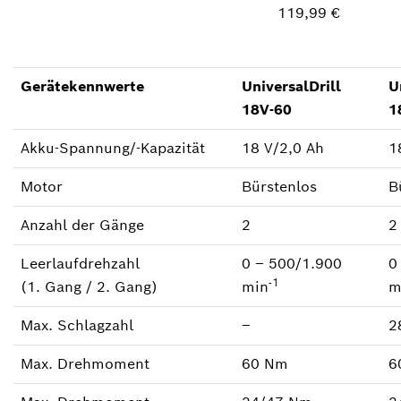
119,99 €
Gerätekennwerte
UniversalDrill
U
18V-60
1
Akku-Spannung/-Kapazität
18 V/2,0 Ah
1
Motor
Bürstenlos
B
Anzahl der Gänge
2
2
Leerlaufdrehzahl
0 ‒ 500/1.900
0
-1
(1. Gang / 2. Gang)
min
m
Max. Schlagzahl
‒
2
Max. Drehmoment
60 Nm
6