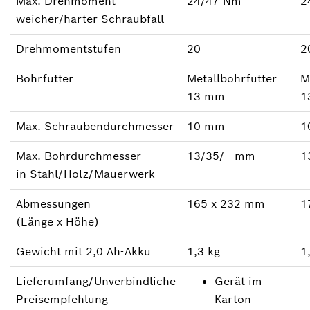
Max. Drehmoment
24/47 Nm
2
weicher/harter Schraubfall
Drehmomentstufen
20
2
Bohrfutter
Metallbohrfutter
M
13 mm
1
Max. Schraubendurchmesser
10 mm
1
Max. Bohrdurchmesser
13/35/‒ mm
1
in Stahl/Holz/Mauerwerk
Abmessungen
165 x 232 mm
1
(Länge x Höhe)
Gewicht mit 2,0 Ah-Akku
1,3 kg
1
Lieferumfang/Unverbindliche
Gerät im
Preisempfehlung
Karton