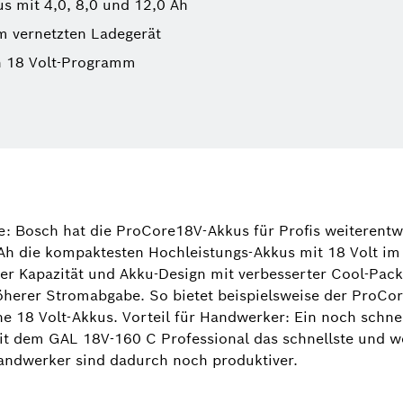
 mit 4,0, 8,0 und 12,0 Ah
m vernetzten Ladegerät
n 18 Volt-Programm
Dr. Manuel
Sprecher El
se: Bosch hat die ProCore18V-Akkus für Profis weiterentwi
Elektrowerk
Ah die kompaktesten Hochleistungs-Akkus mit 18 Volt im
(Bosch Powe
er Kapazität und Akku-Design mit verbesserter Cool-Pack
herer Stromabgabe. So bietet beispielsweise der ProCo
+49 71
 18 Volt-Akkus. Vorteil für Handwerker: Ein noch schnell
Manuel.Roj
t dem GAL 18V-160 C Professional das schnellste und we
Handwerker sind dadurch noch produktiver.