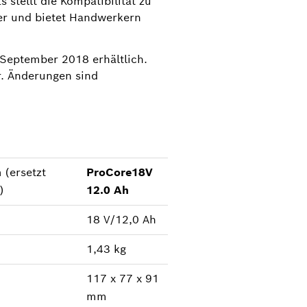
stellt die Kompatibilität zu
er und bietet Handwerkern
September 2018 erhältlich.
r. Änderungen sind
h
(ersetzt
ProCore18V
)
12.0 Ah
18 V/12,0 Ah
1,43 kg
117 x 77 x 91
mm