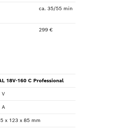
ca. 35/55 min
299 €
L 18V-160 C Professional
 V
 A
5 x 123 x 85 mm