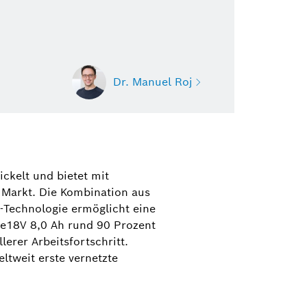
Dr. Manuel Roj
 Roj
ektrowerkzeuge, Gartengeräte,
ckelt und bietet mit
zeug-Zubehör und Messtechnik
 Markt. Die Kombination aus
r Tools)
-Technologie ermöglicht eine
re18V 8,0 Ah rund 90 Prozent
1 758-3396
erer Arbeitsfortschritt.
@de.bosch.com
ltweit erste vernetzte