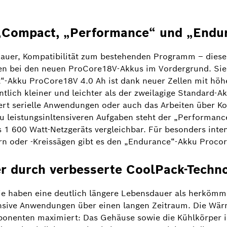
„Compact, „Performance“ und „Endu
dauer, Kompatibilität zum bestehenden Programm – diese
hen bei den neuen ProCore18V-Akkus im Vordergrund. Sie
-Akku ProCore18V 4.0 Ah ist dank neuer Zellen mit höher
tlich kleiner und leichter als der zweilagige Standard-Ak
tert serielle Anwendungen oder auch das Arbeiten über Kop
 leistungsinltensiveren Aufgaben steht der „Performan
es 1 600 Watt-Netzgeräts vergleichbar. Für besonders in
n oder -Kreissägen gibt es den „Endurance“-Akku Proco
r durch verbesserte CoolPack-Techno
e haben eine deutlich längere Lebensdauer als herkömm
nsive Anwendungen über einen langen Zeitraum. Die Wär
nenten maximiert: Das Gehäuse sowie die Kühlkörper im