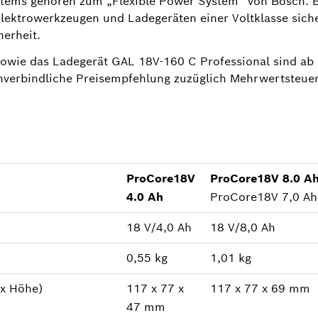
ems gehören zum „Flexible Power System“ von Bosch. Es 
lektrowerkzeugen und Ladegeräten einer Voltklasse sich
erheit.
wie das Ladegerät GAL 18V-160 C Professional sind ab 
 unverbindliche Preisempfehlung zuzüglich Mehrwertsteue
ProCore18V
ProCore18V 8.0 A
4.0 Ah
ProCore18V 7,0 Ah
18 V/4,0 Ah
18 V/8,0 Ah
0,55 kg
1,01 kg
 x Höhe)
117 x 77 x
117 x 77 x 69 mm
47 mm