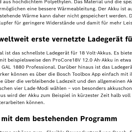
nd aus hochdichtem Polyethylen. Das Material und die spez
rmöglichen eine bessere Wärmeableitung. Der Akku ist a
stehende Wärme kann daher nicht gespeichert werden. D
Kupfer für geringere Widerstände und damit für mehr Lei
weltweit erste vernetzte Ladegerät fü
 ist das schnellste Ladegerät für 18 Volt-Akkus. Es biet
it beispielsweise den ProCore18V 12.0 Ah-Akku in etwa
s GAL 1880 Professional. Darüber hinaus ist das Ladegerä
rker können es über die Bosch Toolbox App einfach mit
e über die verbleibende Ladezeit und den allgemeinen Ak
schen vier Lade-Modi wählen − von besonders akkuschon
s wird der Akku zum Beispiel in kürzester Zeit halb vol
iterarbeiten können.
ät mit dem bestehenden Programm