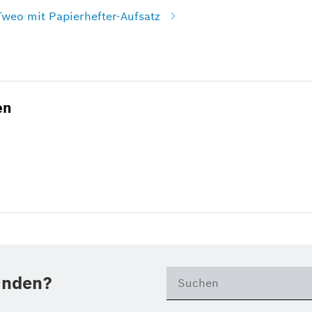
Tweo mit Papierhefter-Aufsatz
en
unden?