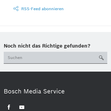
RSS-Feed abonnieren
Noch nicht das Richtige gefunden?
su
Bosch Media Service