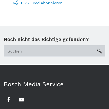
RSS-Feed abonnieren
Noch nicht das Richtige gefunden?
su
Bosch Media Service
Facebook
Youtube