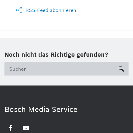
RSS-Feed abonnieren
Noch nicht das Richtige gefunden?
su
Bosch Media Service