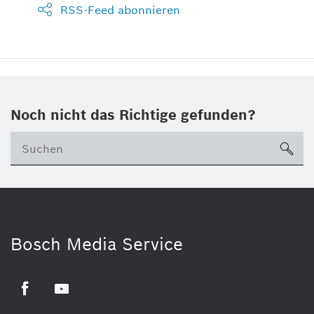
RSS-Feed abonnieren
Noch nicht das Richtige gefunden?
su
Bosch Media Service
Facebook
Youtube