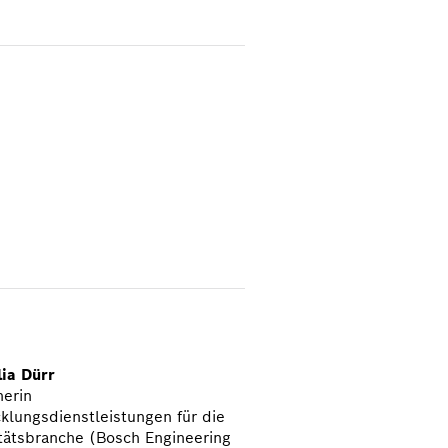
ia Dürr
herin
klungsdienstleistungen für die
tätsbranche (Bosch Engineering