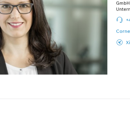
GmbH 
Unter
+
Corne
X