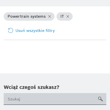
Powertrain systems
IT
Usuń wszystkie filtry
Wciąż czegoś szukasz?
sea
ico