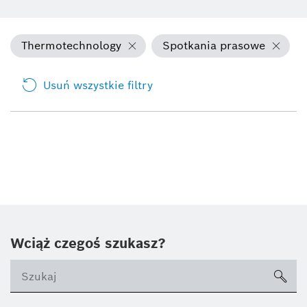
Thermotechnology
Spotkania prasowe
Usuń wszystkie filtry
Wciąż czegoś szukasz?
sea
ico