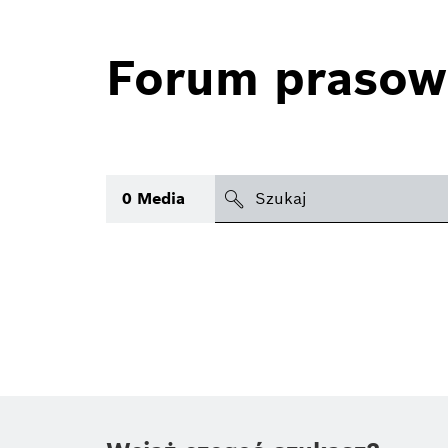
Forum prasow
search
0
Media
icon
Temat
(1)
Obszar
(1)
Czas
Typ
(1)