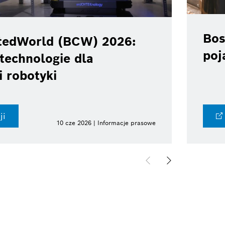
Bos
tedWorld (BCW) 2026:
poj
technologie dla
i robotyki
ji
10 cze 2026 | Informacje prasowe