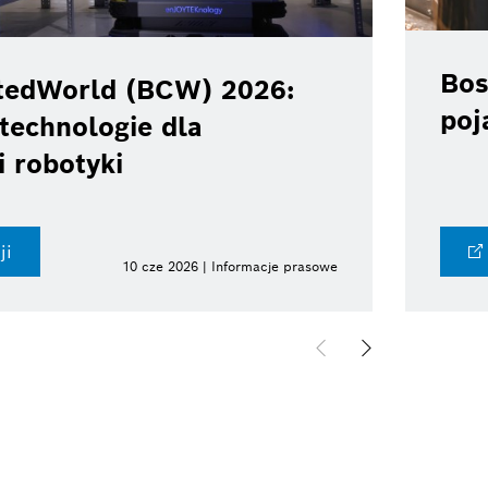
Bos
tedWorld (BCW) 2026:
poj
technologie dla
i robotyki
ji
10 cze 2026 | Informacje prasowe