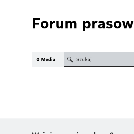
Forum prasow
search
0
Media
icon
Temat
(1)
Obszar
(1)
Czas
Typ
(1)