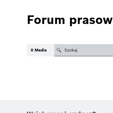
Forum prasow
search
0
Media
icon
Temat
(1)
Obszar
(1)
Czas
Typ
(1)