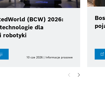
Bos
tedWorld (BCW) 2026:
poj
technologie dla
i robotyki
ji
10 cze 2026 | Informacje prasowe