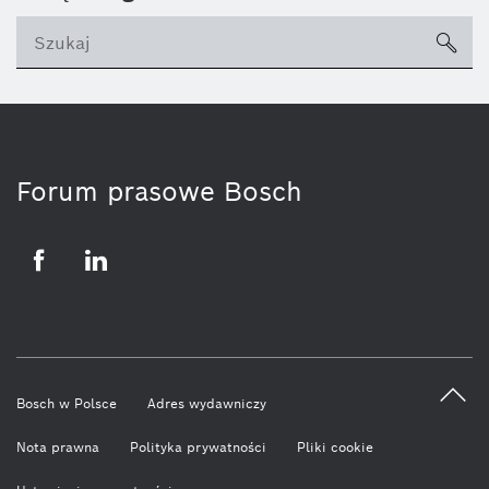
sea
ico
Forum prasowe Bosch
Facebook
LinkedIn
Bosch w Polsce
Adres wydawniczy
Nota prawna
Polityka prywatności
Pliki cookie