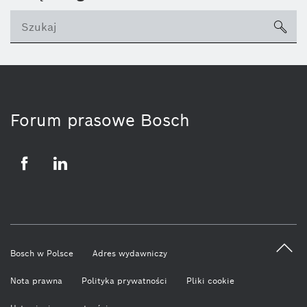
sea
ico
Forum prasowe Bosch
Facebook
LinkedIn
Bosch w Polsce
Adres wydawniczy
Nota prawna
Polityka prywatności
Pliki cookie