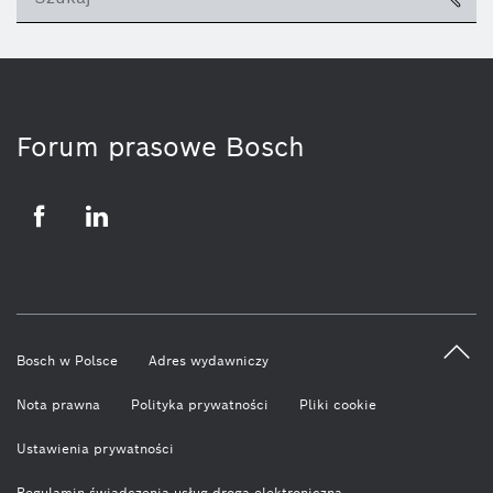
ico
Forum prasowe Bosch
Facebook
LinkedIn
Bosch w Polsce
Adres wydawniczy
Nota prawna
Polityka prywatności
Pliki cookie
Ustawienia prywatności
Regulamin świadczenia usług drogą elektroniczną