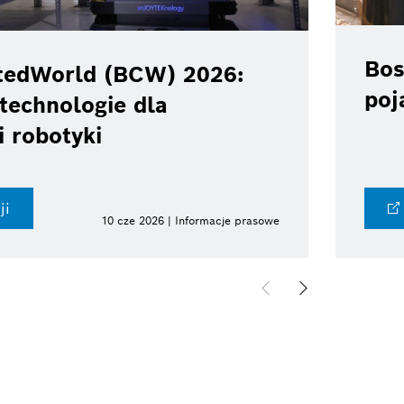
Bos
tedWorld (BCW) 2026:
poj
technologie dla
i robotyki
ji
10 cze 2026 | Informacje prasowe