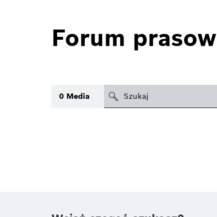
Forum prasow
search
0
Media
icon
Temat
(1)
Obszar
(1)
Czas
Typ
(1)