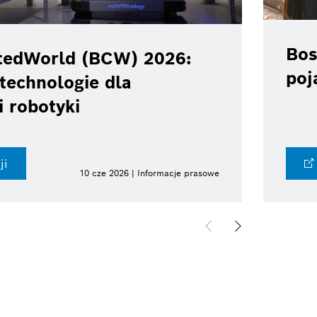
Bos
tedWorld (BCW) 2026:
poj
technologie dla
i robotyki
ji
10 cze 2026 | Informacje prasowe