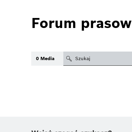
Forum prasow
search
0
Media
icon
Temat
(1)
Obszar
(1)
Czas
Typ
(1)