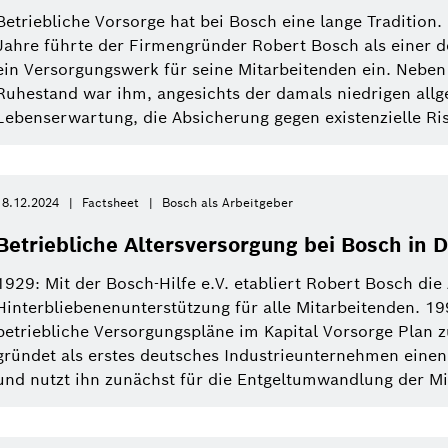
von
Betriebliche Vorsorge hat bei Bosch eine lange Tradition.
Nutzfahrzeuge
Factsheet
Zweirad
Referat
Diese Woche
Jahre führte der Firmengründer Robert Bosch als einer 
Service Solutions
ein Versorgungswerk für seine Mitarbeitenden ein. Neben
Letzte Woche
Automatisierte Mobilität
Pressemappe
Industrie 4.0
Pressemappe
Ruhestand war ihm, angesichts der damals niedrigen all
Building Technologies
Lebenserwartung, die Absicherung gegen existenzielle Risik
Diesen Monat
History
Power Tools
Dieses Quartal
Qualcomm
18.12.2024
Factsheet
Bosch als Arbeitgeber
Künstliche Intelligenz
Einkauf und Logistik
Dieses Jahr
Power Tools
Betriebliche Altersversorgung bei Bosch in 
1929: Mit der Bosch-Hilfe e.V. etabliert Robert Bosch die 
Filter schließen
Hinterbliebenenunterstützung für alle Mitarbeitenden. 19
betriebliche Versorgungspläne im Kapital Vorsorge Pla
gründet als erstes deutsches Industrieunternehmen eine
und nutzt ihn zunächst für die Entgeltumwandlung der Mit
er zurücksetzen