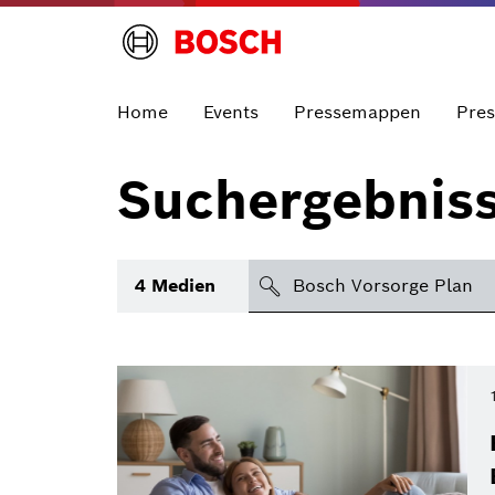
Home
Events
Pressemappen
Pre
Suchergebnis
suchen
4
Medien
Thema
Bereich
International