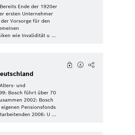
bis
 Bereits Ende der 1920er
Video
Vernetzte Mobilität
der ersten Unternehmer
Industrial technology
Healthcare
 der Vorsorge für den
Nachhaltigkeit
gemeinen
Sensortec
Bosch Home Com
en wie Invalidität u ...
Elektrifizierte Mobilität
Bosch Gruppe
Mobility
eBike
eBike Systems
Mobility Afterma
Deutschland
Alters- und
99: Bosch führt über 70
n zusammen 2002: Bosch
n eigenen Pensionsfonds
arbeitenden 2006: U ...