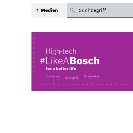
suchen
1
Medien
Thema
(1)
Bereich
International
Zeitraum
Medientyp
(1)