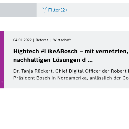
Filter
(2)
Internet of Things
Event
Zeitraum
Bosch.IO
Asien Pazifik
Smart Home
Lebenslauf
04.01.2022
Referat
Wirtschaft
Bitte wählen
Hightech #LikeABosch – mit vernetzten,
Antriebssysteme
Infografik
Dremel
Afrika
Wirtschaft
Pressemeldung
nachhaltigen Lösungen d ...
Bitte wählen
von
Dr. Tanja Rückert, Chief Digital Officer der Robe
Nutzfahrzeuge
Factsheet
Zweirad
Referat
Diese Woche
Präsident Bosch in Nordamerika, anlässlich der Co
Service Solutions
Letzte Woche
Automatisierte Mobilität
Pressemappe
Industrie 4.0
Pressemappe
Building Technologies
Diesen Monat
History
Power Tools
Dieses Quartal
Qualcomm
Künstliche Intelligenz
Einkauf und Logistik
Dieses Jahr