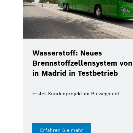
Christof Ehrhart verlässt
eht
Bosch-Kommunikationsch
des Jahres
Erfahren Sie mehr