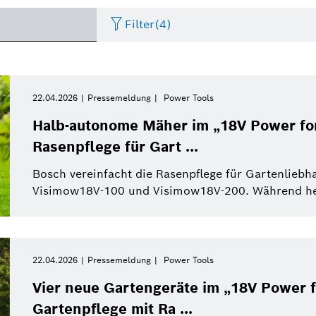
Filter
(4)
Internet of Things
Event
Zeitraum
Bosch.IO
Asien Pazifik
Smart Home
Lebenslauf
22.04.2026
Pressemeldung
Power Tools
Bitte wählen
Halb-autonome Mäher im „18V Power for
Antriebssysteme
Infografik
Dremel
Afrika
Wirtschaft
Pressemeldung
Rasenpflege für Gart ...
Bitte wählen
von
Bosch vereinfacht die Rasenpflege für Gartenlieb
Nutzfahrzeuge
Factsheet
Zweirad
Referat
Diese Woche
Visimow18V-100 und Visimow18V-200. Während her
Service Solutions
Letzte Woche
Automatisierte Mobilität
Pressemappe
Industrie 4.0
Pressemappe
Building Technologies
Diesen Monat
22.04.2026
Pressemeldung
Power Tools
History
Power Tools
Dieses Quartal
Qualcomm
Vier neue Gartengeräte im „18V Power f
Künstliche Intelligenz
Einkauf und Logistik
Gartenpflege mit Ra ...
Dieses Jahr