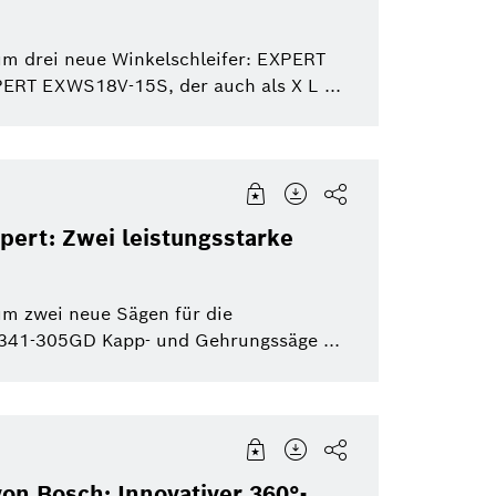
um drei neue Winkelschleifer: EXPERT
T EXWS18V-15S, der auch als X L ...
pert: Zwei leistungsstarke
um zwei neue Sägen für die
341-305GD Kapp- und Gehrungssäge ...
on Bosch: Innovativer 360°-