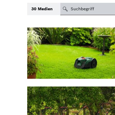
suchen
30
Medien
Thema
(1)
Bereich
(2)
International
Zeitraum
Medientyp
(1)