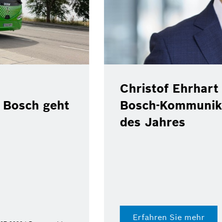
 Position als
ef zum Ende
Pilotprojekt:
Repsol testen 
Benzin im Real
Digital Fuel Twin von
Dokumentation
Erfahren Sie mehr