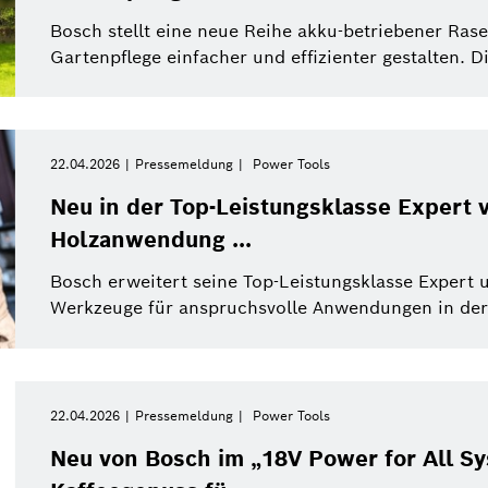
Power Tools
Bosch stellt eine neue Reihe akku-betriebener Ras
Gartenpflege einfacher und effizienter gestalten. Di
Filter schließen
22.04.2026
Pressemeldung
Power Tools
wer Tools
Pressemeldung
Alle Filter z
Neu in der Top-Leistungsklasse Expert 
Holzanwendung ...
Bosch erweitert seine Top-Leistungsklasse Expert u
Werkzeuge für anspruchsvolle Anwendungen in der 
22.04.2026
Pressemeldung
Power Tools
Neu von Bosch im „18V Power for All S