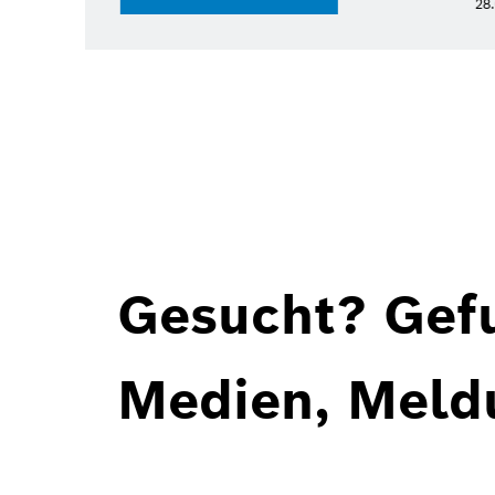
meldung
Gesucht? Gef
Medien, Meld