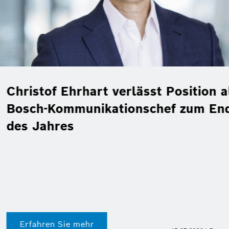
 Position als
ef zum Ende
Pilotprojekt:
Repsol testen 
Benzin im Real
Digital Fuel Twin von
Dokumentation
Erfahren Sie mehr