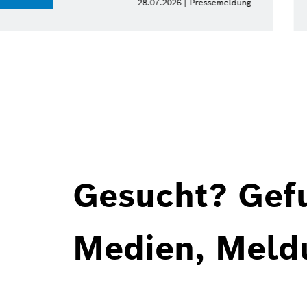
meldung
Gesucht? Gef
Medien, Meld