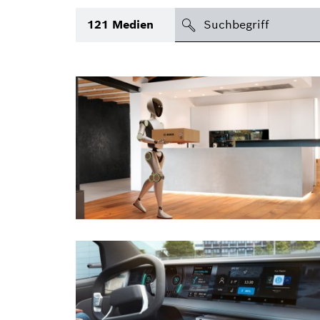
suchen
121
Medien
Thema
(1)
Bereich
International
Zeitraum
Medientyp
(1)