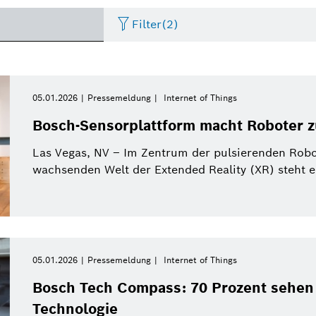
Filter
(2)
Internet of Things
Event
Zeitraum
Bosch.IO
Asien Pazifik
Smart Home
Lebenslauf
05.01.2026
Pressemeldung
Internet of Things
Bitte wählen
Bosch-Sensorplattform macht Roboter z
Antriebssysteme
Infografik
Dremel
Afrika
Wirtschaft
Pressemeldung
Bitte wählen
Las Vegas, NV – Im Zentrum der pulsierenden Robo
von
wachsenden Welt der Extended Reality (XR) steht ein
Nutzfahrzeuge
Factsheet
Zweirad
Referat
Diese Woche
Service Solutions
Letzte Woche
Automatisierte Mobilität
Pressemappe
Industrie 4.0
Pressemappe
Building Technologies
Diesen Monat
05.01.2026
Pressemeldung
Internet of Things
History
Power Tools
Dieses Quartal
Qualcomm
Bosch Tech Compass: 70 Prozent sehen K
Künstliche Intelligenz
Einkauf und Logistik
Technologie
Dieses Jahr