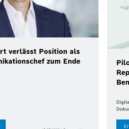
tprojekt: Bosch, Toyota, BMW und
l testen vollständig regeneratives
in im Realbetrieb
 Fuel Twin von Bosch übernimmt digitale
ntation
hren Sie mehr