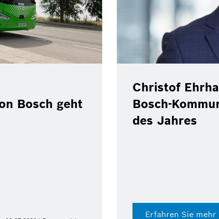
 verlässt Position als
ationschef zum Ende
Pilo
Repso
Benz
Digital
Dokume
Erfa