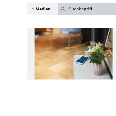
suchen
1
Medien
Thema
(1)
Bereich
(2)
International
Zeitraum
Medientyp
(2)