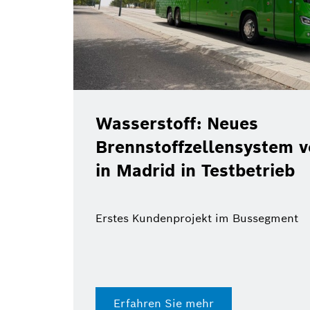
Christof Ehrhart
n Bosch geht
Bosch-Kommunik
des Jahres
Erfahren Sie mehr