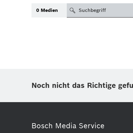
suchen
0
Medien
Thema
(1)
Bereich
(2)
International
(1)
Zeitraum
Noch nicht das Richtige gef
Medientyp
Bosch Media Service