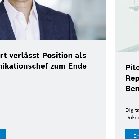
rt verlässt Position als
ikationschef zum Ende
Pil
Rep
Ben
Digit
Doku
Er