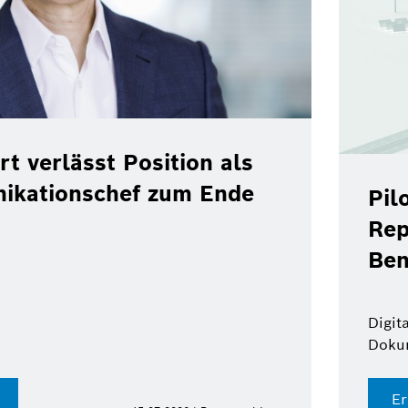
rt verlässt Position als
ikationschef zum Ende
Pil
Rep
Ben
Digit
Doku
Er