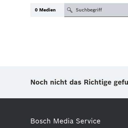
suchen
0
Medien
Thema
(1)
Bereich
(1)
International
(1)
Zeitraum
Noch nicht das Richtige gef
Medientyp
Bosch Media Service