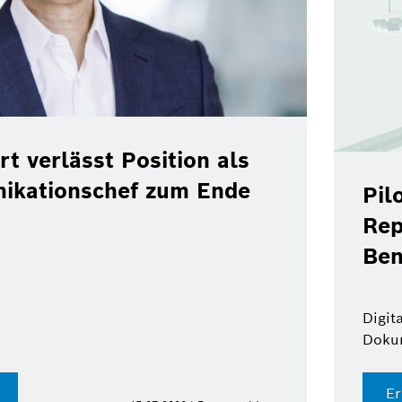
rt verlässt Position als
ikationschef zum Ende
Pil
Rep
Ben
Digit
Doku
Er