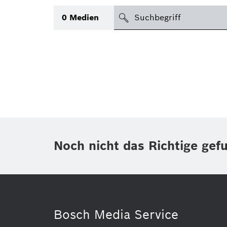
suchen
0
Medien
Thema
(1)
Bereich
(1)
International
Zeitraum
Noch nicht das Richtige gef
Medientyp
(1)
Bosch Media Service