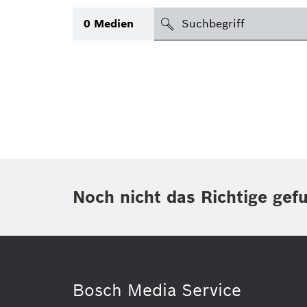
suchen
0
Medien
Thema
(1)
Bereich
(1)
International
(1)
Zeitraum
Noch nicht das Richtige gef
Medientyp
Bosch Media Service