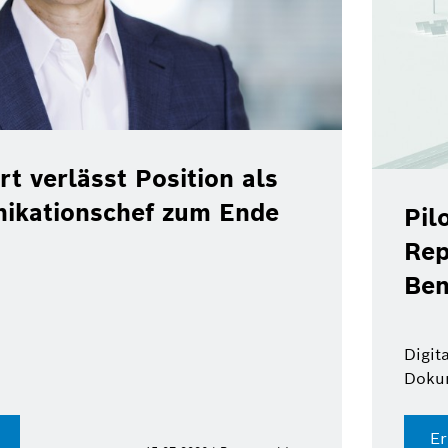
rt verlässt Position als
ikationschef zum Ende
Pil
Rep
Ben
Digit
Doku
Er