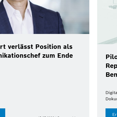
rt verlässt Position als
ikationschef zum Ende
Pil
Rep
Ben
Digit
Doku
Er