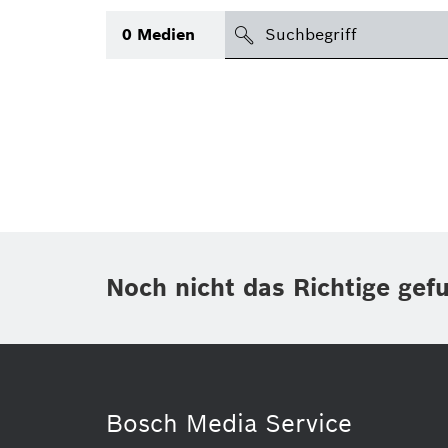
suchen
0
Medien
Thema
(1)
Bereich
(1)
International
Zeitraum
Noch nicht das Richtige gef
Medientyp
(1)
Bosch Media Service