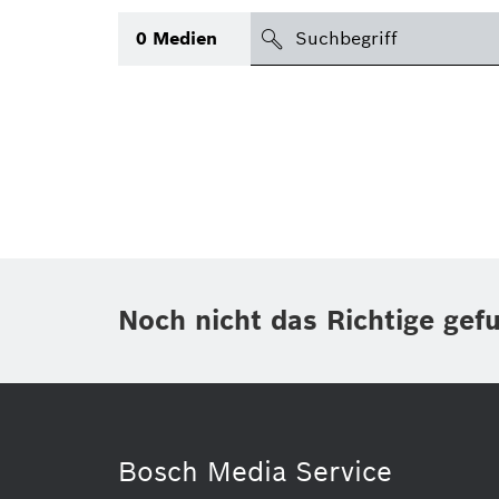
suchen
0
Medien
Thema
(1)
Bereich
(1)
International
Zeitraum
Noch nicht das Richtige gef
Medientyp
(1)
Bosch Media Service