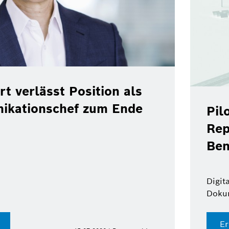
rt verlässt Position als
ikationschef zum Ende
Pil
Rep
Ben
Digit
Doku
Er