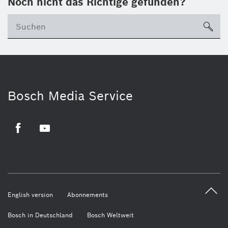
Noch nicht das Richtige gefunden?
su
Bosch Media Service
Facebook
Youtube
English version
Abonnements
Bosch in Deutschland
Bosch Weltweit