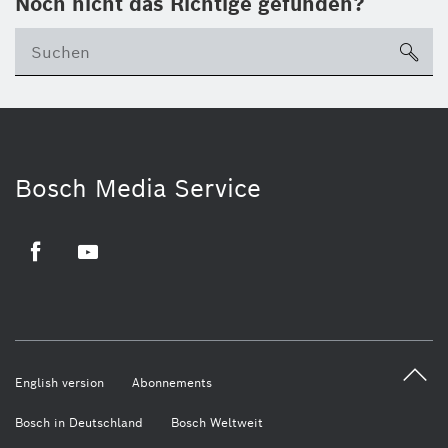
Noch nicht das Richtige gefunden?
su
Bosch Media Service
Facebook
Youtube
English version
Abonnements
Bosch in Deutschland
Bosch Weltweit