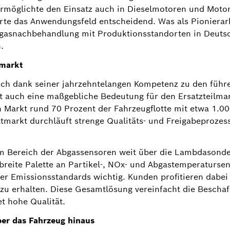
 ermöglichte den Einsatz auch in Dieselmotoren und Moto
rte das Anwendungsfeld entscheidend. Was als Pionierarb
bgasnachbehandlung mit Produktionsstandorten in Deuts
.
lmarkt
osch dank seiner jahrzehntelangen Kompetenz zu den führ
 auch eine maßgebliche Bedeutung für den Ersatzteilma
 Markt rund 70 Prozent der Fahrzeugflotte mit etwa 1.
markt durchläuft strenge Qualitäts- und Freigabeprozes
im Bereich der Abgassensoren weit über die Lambdasonde
 breite Palette an Partikel-, NOx- und Abgastemperaturs
er Emissionsstandards wichtig. Kunden profitieren dabei 
u erhalten. Diese Gesamtlösung vereinfacht die Beschaff
et hohe Qualität.
feiert
Bildinformation
1
/
2
ber das Fahrzeug hinaus