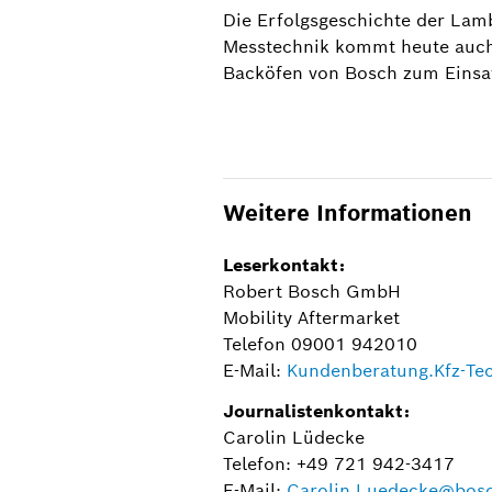
Die Erfolgsgeschichte der Lamb
1976 als Pionier in der Abgasnachbehandl
Messtechnik kommt heute auch
Backöfen von Bosch zum Einsatz
Weitere Informationen
Leserkontakt:
Robert Bosch GmbH
Mobility Aftermarket
Telefon 09001 942010
E-Mail:
Kundenberatung.Kfz-T
Journalistenkontakt:
Carolin Lüdecke
Telefon: +49 721 942-3417
E-Mail:
Carolin.Luedecke@bos