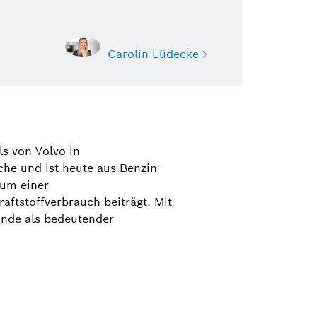
Carolin Lüdecke
decke
obility Aftermarket (Ersatzteile
s von Volvo in
z, Oldtimer und Youngtimer,
he und ist heute aus Benzin-
ungen, Werkstattausrüstung,
äum einer
sungen)
ftstoffverbrauch beiträgt. Mit
onde als bedeutender
1 942-3417
edecke@de.bosch.com