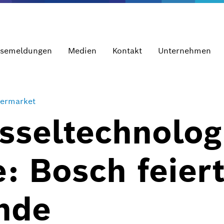
ssemeldungen
Medien
Kontakt
Unternehmen
termarket
sseltechnolog
: Bosch feier
nde