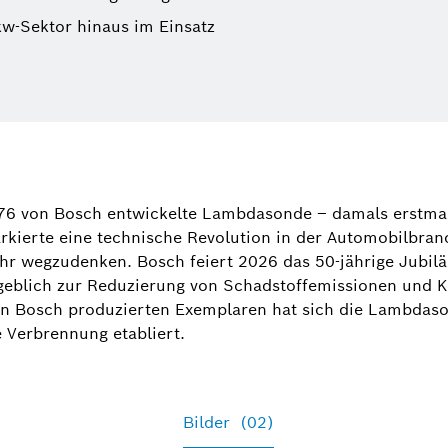
kw-Sektor hinaus im Einsatz
Carolin Lü
Sprecherin M
76 von Bosch entwickelte Lambdasonde – damals erstmal
für Pkw, Nf
kierte eine technische Revolution in der Automobilbranc
Diagnoselös
hr wegzudenken. Bosch feiert 2026 das 50-jährige Jubil
Reparaturlö
eblich zur Reduzierung von Schadstoffemissionen und Kra
von Bosch produzierten Exemplaren hat sich die Lambdas
+49 72
re Verbrennung etabliert.
Carolin.Lu
Bilder
(02)