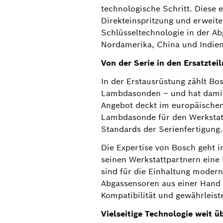
technologische Schritt. Diese
Direkteinspritzung und erweite
Schlüsseltechnologie in der A
Nordamerika, China und Indien
Von der Serie in den Ersatztei
In der Erstausrüstung zählt B
Lambdasonden – und hat damit
Angebot deckt im europäischen
Lambdasonde für den Werkstatt
Standards der Serienfertigung.
Die Expertise von Bosch geht 
seinen Werkstattpartnern eine
sind für die Einhaltung modern
Abgassensoren aus einer Hand z
Kompatibilität und gewährleist
Eine Schlüsseltechnologie schreibt Geschichte: Bosch 
50 Jahre Lambdasonde
Vielseitige Technologie weit ü