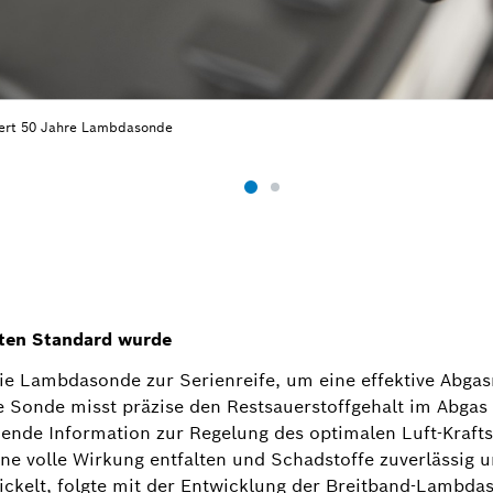
eiert 50 Jahre Lambdasonde
iten Standard wurde
ie Lambdasonde zur Serienreife, um eine effektive Abg
e Sonde misst präzise den Restsauerstoffgehalt im Abgas
dende Information zur Regelung des optimalen Luft-Kraft
ine volle Wirkung entfalten und Schadstoffe zuverlässig
ickelt, folgte mit der Entwicklung der Breitband-Lambda