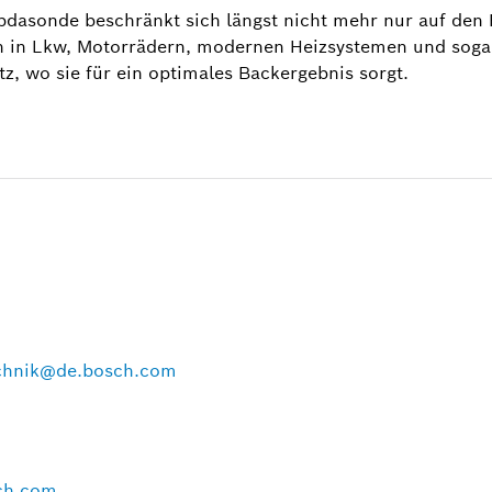
dasonde beschränkt sich längst nicht mehr nur auf den 
ung gestartet, heute nach wie vor einer der führenden H
 in Lkw, Motorrädern, modernen Heizsystemen und sogar
, wo sie für ein optimales Backergebnis sorgt.
echnik@de.bosch.com
ch.com