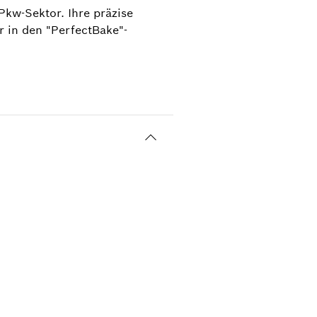
Pkw-Sektor. Ihre präzise
ersteller
 in den "PerfectBake"-