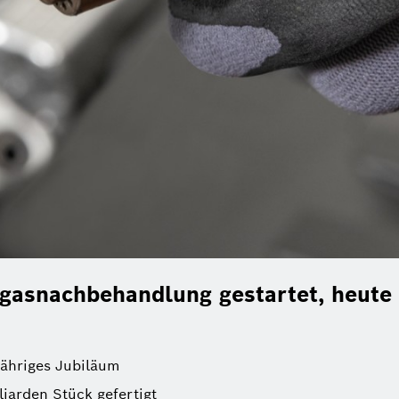
bgasnachbehandlung gestartet, heute 
jähriges Jubiläum
liarden Stück gefertigt