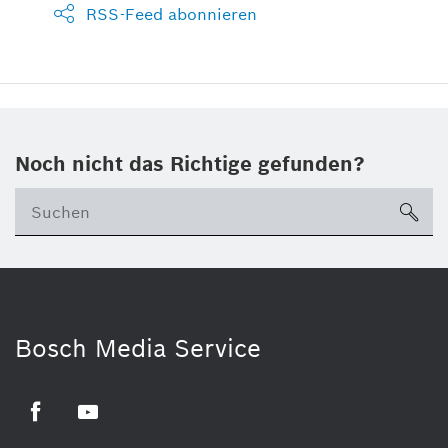
RSS-Feed abonnieren
Noch nicht das Richtige gefunden?
su
Bosch Media Service
Facebook
Youtube